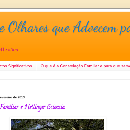
e Olhares que Adoecem p
flexões.
tos Significativos
O que é a Constelação Familiar e para que serv
fevereiro de 2013
Familiar e Hellinger Sciencia