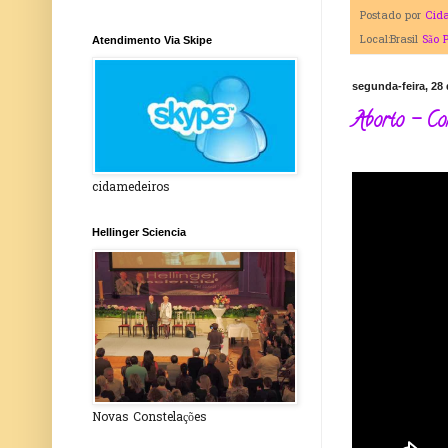
Postado por
Cid
Local:Brasil
São 
Atendimento Via Skipe
segunda-feira, 28 
Aborto - Co
cidamedeiros
Hellinger Sciencia
Novas Constelações