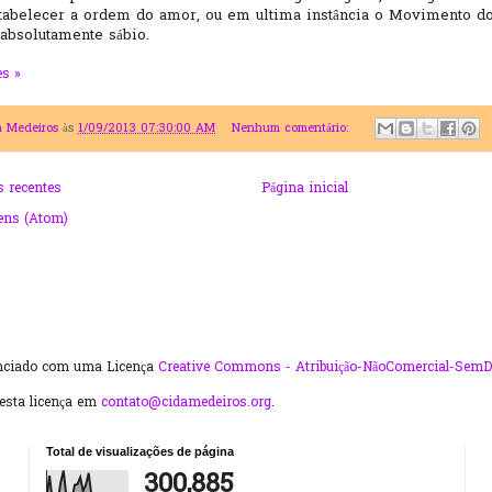
tabelecer a ordem do amor, ou em ultima instância o Movimento d
 absolutamente sábio.
s »
a Medeiros
às
1/09/2013 07:30:00 AM
Nenhum comentário:
 recentes
Página inicial
ens (Atom)
enciado com uma Licença
Creative Commons - Atribuição-NãoComercial-SemD
desta licença em
contato@cidamedeiros.org
.
Total de visualizações de página
300,885