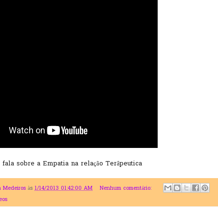
 fala sobre a Empatia na relação Terâpeutica
a Medeiros
às
1/14/2013 01:42:00 AM
Nenhum comentário:
eos