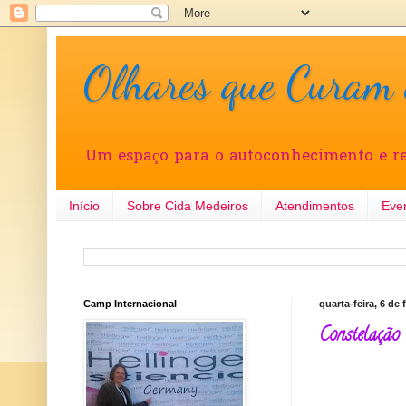
Olhares que Curam 
Um espaço para o autoconhecimento e re
Início
Sobre Cida Medeiros
Atendimentos
Even
Camp Internacional
quarta-feira, 6 de 
Constelação 