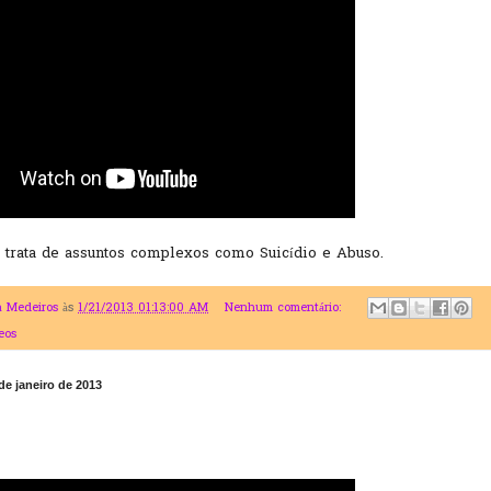
r trata de assuntos complexos como Suicídio e Abuso.
a Medeiros
às
1/21/2013 01:13:00 AM
Nenhum comentário:
eos
de janeiro de 2013