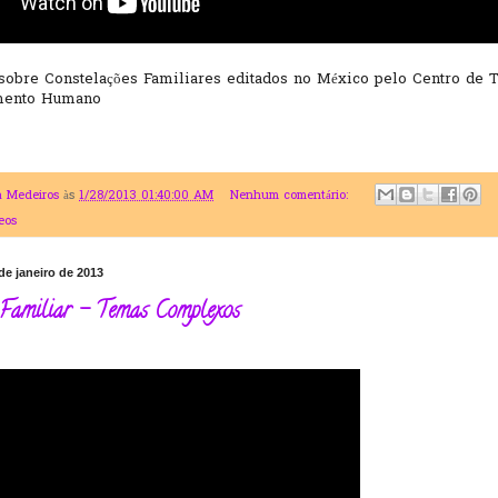
sobre Constelações Familiares editados no México pelo Centro de 
mento Humano
a Medeiros
às
1/28/2013 01:40:00 AM
Nenhum comentário:
eos
de janeiro de 2013
 Familiar - Temas Complexos