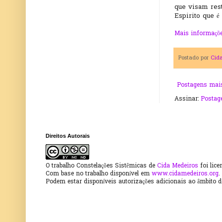
que visam res
Espirito que é
Mais informaçõe
Postado por
Cid
Postagens mais
Assinar:
Postag
Direitos Autorais
O trabalho
Constelações Sistêmicas
de
Cida Medeiros
foi lic
Com base no trabalho disponível em
www.cidamedeiros.org
.
Podem estar disponíveis autorizações adicionais ao âmbito 