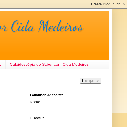
or Cida Medeiros
e
Caleidoscópio do Saber com Cida Medeiros
Formulário de contato
Nome
E-mail
*